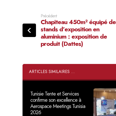
Précédent
Chapiteau 450m² équipé de
stands d’exposition en
aluminium : exposition de
produit (Dattes)
ARTICLES SIMILAIRES ...
Tunisie Tente et Services
confirme son excellence à
Aerospace Meetings Tunisia
2026