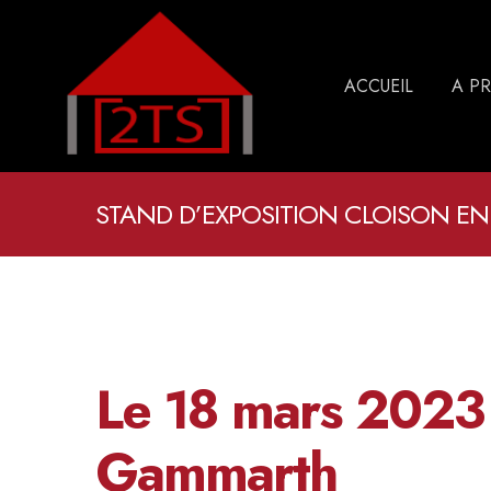
ACCUEIL
A P
STAND D’EXPOSITION CLOISON EN
Le 18 mars 2023 
Gammarth