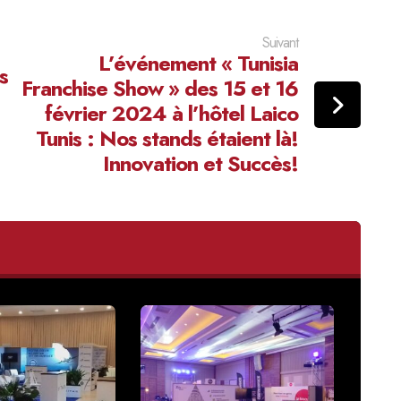
Suivant
L’événement « Tunisia
s
Franchise Show » des 15 et 16
février 2024 à l’hôtel Laico
Tunis : Nos stands étaient là!
Innovation et Succès!