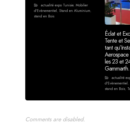
actualité expo Tunisie
,
Mobilier
d'Evènementiel
,
Stand en Aluminium
,
stand en Bois
Éclat et Exc
Tente et Se
tant qu’Inst
Aerospace 
les 23 et 24
Gammarth.
actualité ex
d'Evènementiel
stand en Bois
,
T
Comments are disabled.