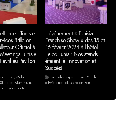
ellence : Tunisie
L’événement « Tunisia
rvices Brille en
Franchise Show » des 15 et
allateur Officiel à
16 février 2024 à l’hôtel
Meetings Tunisie
Laico Tunis : Nos stands
 avril au Pavillon
étaient là! Innovation et
Succès!
po Tunisie
,
Mobilier
actualité expo Tunisie
,
Mobilier
,
Stand en Aluminium
,
d'Evènementiel
,
stand en Bois
ente Evènementiel