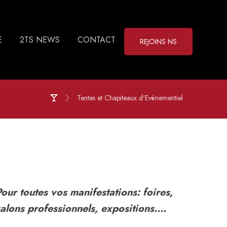
E
2TS NEWS
CONTACT
REJOINS NS
Tentes et Chapiteaux d'Evènementiel
our toutes vos manifestations: foires,
salons professionnels, expositions….