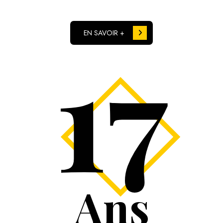
17
EN SAVOIR +
Ans