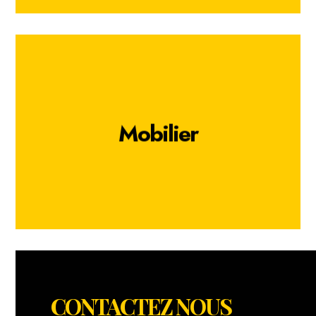
Mobilier
Mobilier
Vous désirez un projet clés en main?
Nous vous occupons de tout avec une
diversité de mobiliers d'évènementiel
EN SAVOIR +
CONTACTEZ NOUS