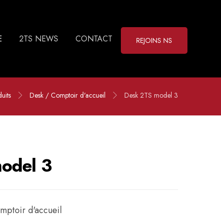
E
2TS NEWS
CONTACT
REJOINS NS
uits
Desk / Comptoir d'accueil
Desk 2TS model 3
odel 3
mptoir d'accueil