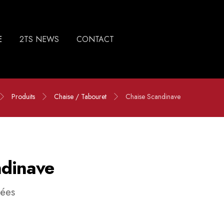
E
2TS NEWS
CONTACT
Produits
Chaise / Tabouret
Chaise Scandinave
ndinave
mées
s