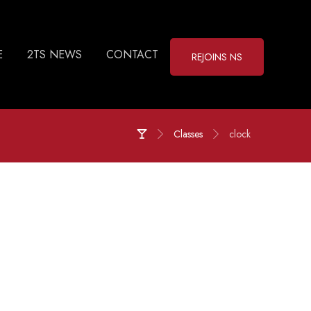
E
2TS NEWS
CONTACT
REJOINS NS
Classes
clock