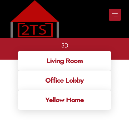
3D
Classes
3d
Living Room
Office Lobby
Yellow Home